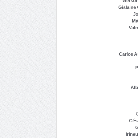
Gerson
Gislaine
Jo
Má
Valm
Carlos A
P
Alb
Cés
G
Irine