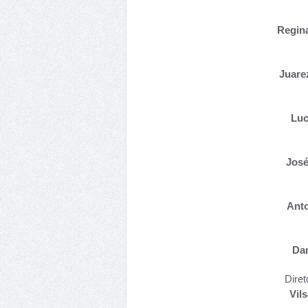
Regina
Juare
Luc
José
Ant
Dan
Diret
Vil