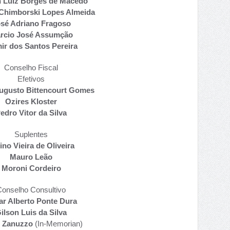
 Luiz Borges de Macedo
 Chimborski Lopes Almeida
sé Adriano Fragoso
rcio José Assumção
ir dos Santos Pereira
Conselho Fiscal
Efetivos
ugusto Bittencourt Gomes
Ozires Kloster
edro Vitor da Silva
Suplentes
ino Vieira de Oliveira
Mauro Leão
Moroni Cordeiro
Conselho Consultivo
ar Alberto Ponte Dura
ilson Luis da Silva
u Zanuzzo
(In-Memorian)