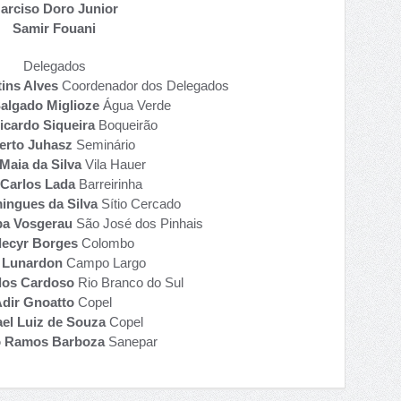
arciso Doro Junior
Samir Fouani
Delegados
ins Alves
Coordenador dos Delegados
algado Miglioze
Água Verde
icardo Siqueira
Boqueirão
erto Juhasz
Seminário
 Maia da Silva
Vila Hauer
 Carlos Lada
Barreirinha
ingues da Silva
Sítio Cercado
a Vosgerau
São José dos Pinhais
decyr Borges
Colombo
r Lunardon
Campo Largo
rlos Cardoso
Rio Branco do Sul
dir Gnoatto
Copel
el Luiz de Souza
Copel
o Ramos Barboza
Sanepar