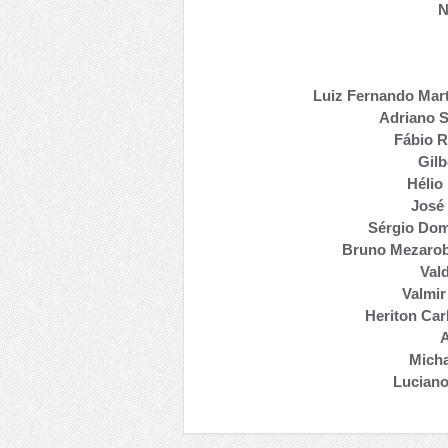
N
Luiz Fernando Mart
Adriano S
Fábio R
Gilb
Hélio
José
Sérgio Dom
Bruno Mezarob
Val
Valmi
Heriton Ca
A
Micha
Lucian