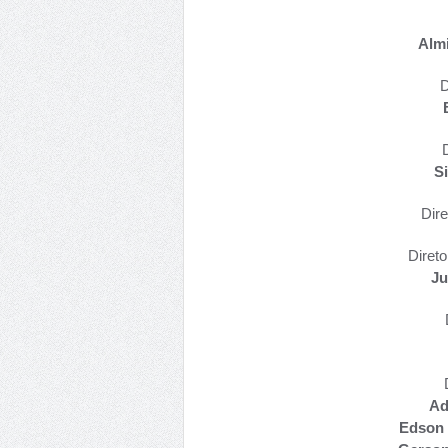
Alm
D
D
S
Dire
Direto
Ju
Ad
Edson 