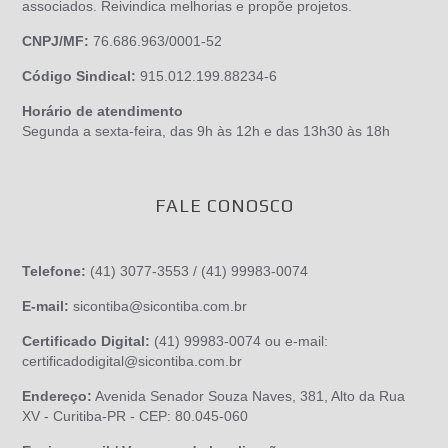
associados. Reivindica melhorias e propõe projetos.
CNPJ/MF:
76.686.963/0001-52
Código Sindical:
915.012.199.88234-6
Horário de atendimento
Segunda a sexta-feira, das 9h às 12h e das 13h30 às 18h
FALE CONOSCO
Telefone:
(41) 3077-3553 / (41) 99983-0074
E-mail:
sicontiba@sicontiba.com.br
Certificado Digital:
(41) 99983-0074 ou e-mail:
certificadodigital@sicontiba.com.br
Endereço:
Avenida Senador Souza Naves, 381, Alto da Rua
XV - Curitiba-PR - CEP: 80.045-060