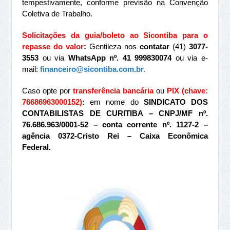
tempestivamente,
conforme previsão na Convenção
Coletiva de Trabalho.
Solicitações da guia/boleto ao Sicontiba para o
repasse do valor
:
Gentileza nos
contatar
(41)
3077-
3553
ou via
WhatsApp nº. 41 999830074
ou via e-
mail:
financeiro@sicontiba.com.br
.
Caso opte por
transferência bancária
ou
PIX (chave:
76686963000152)
:
em nome do
SINDICATO DOS
CONTABILISTAS DE CURITIBA – CNPJ/MF nº.
76.686.963/0001-52 – conta corrente nº. 1127-2 –
agência 0372-Cristo Rei – Caixa Econômica
Federal.