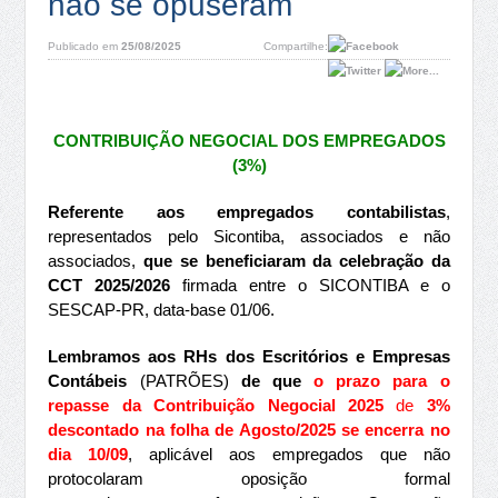
não se opuseram
Publicado em
25/08/2025
Compartilhe:
CONTRIBUIÇÃO NEGOCIAL DOS EMPREGADOS
(3%)
Referente aos empregados contabilistas
,
representados pelo Sicontiba, associados e não
associados,
que se beneficiaram da celebração da
CCT 2025/2026
firmada entre o SICONTIBA e o
SESCAP-PR, data-base 01/06.
Lembramos aos RHs dos Escritórios e Empresas
Contábeis
(PATRÕES)
de que
o
prazo para o
repasse da Contribuição Negocial 2025
de
3%
descontado na folha de Agosto/2025 se encerra no
dia 10/09
, aplicável aos empregados que não
protocolaram oposição formal