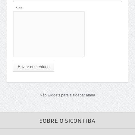
Site
Enviar comentário
Não widgets para a sidebar ainda
SOBRE O SICONTIBA