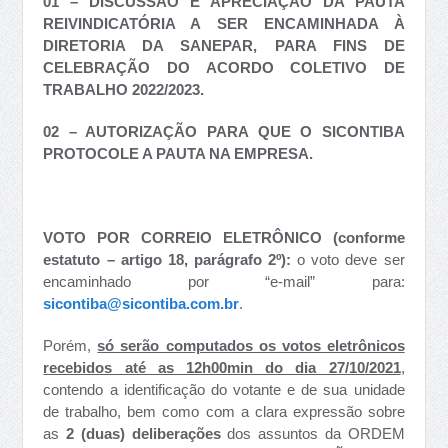
01 – DISCUSSÃO E APRECIAÇÃO DA PAUTA
REIVINDICATÓRIA A SER ENCAMINHADA À
DIRETORIA DA SANEPAR, PARA FINS DE
CELEBRAÇÃO DO ACORDO COLETIVO DE
TRABALHO 2022/2023.
02 – AUTORIZAÇÃO PARA QUE O SICONTIBA
PROTOCOLE A PAUTA NA EMPRESA.
VOTO POR CORREIO ELETRÔNICO (conforme
estatuto – artigo 18, parágrafo 2º):
o voto deve ser
encaminhado por “e-mail” para:
sicontiba@sicontiba.com.br
.
Porém,
só serão computados os votos eletrônicos
recebidos até as 12h00min do dia 27/10/2021
,
contendo a identificação do votante e de sua unidade
de trabalho, bem como com a clara expressão sobre
as
2 (duas) deliberações
dos assuntos da ORDEM