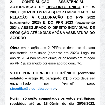
2.
CONTRIBUIÇÃO ASSISTENCIAL –
AUTORIZAÇÃO DE
DESCONTO ÚNICO
DE R$
200,00 (DUZENTOS REAIS) POR EMPREGADO EM
RELAÇÃO À CELEBRAÇÃO DO PPR 2022
(pagamento 2023) E DO PPR 2023 (pagamento
2024), ASSEGURADO O DIREITO INDIVIDUAL DE
OPOSIÇÃO ATÉ 10 DIAS APÓS A ASSINATURA DO
ACORDO.
Obs.:
em relação aos 2 PPRs, o desconto da taxa
assistencial será único (somente em 2023). Logo, no
ano de 2024 não haverá qualquer desconto em relação
ao PPR já abrangido por esse acordo conjunto.
VOTO POR CORREIO ELETRÔNICO (conforme
estatuto – artigo 18, parágrafo 2º):
o voto deve ser
encaminhado por “e-mail” para:
sicontiba@sicontiba.com.br
.
Porém,
só serão computados os votos eletrônicos
recebidos até as 12h00min do dia 30/05/2023
,