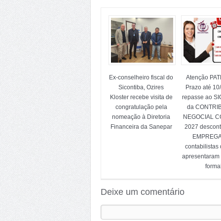
Ex-conselheiro fiscal do
Atenção PA
Sicontiba, Ozires
Prazo até 10
Kloster recebe visita de
repasse ao S
congratulação pela
da CONTRI
nomeação à Diretoria
NEGOCIAL CC
Financeira da Sanepar
2027 descon
EMPREG
contabilistas
apresentaram
forma
Deixe um comentário