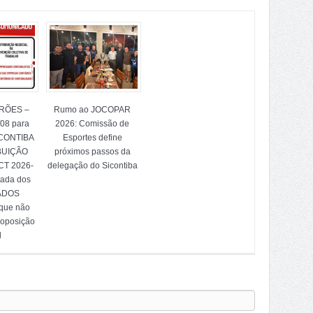
TRÕES –
Rumo ao JOCOPAR
/08 para
2026: Comissão de
ICONTIBA
Esportes define
BUIÇÃO
próximos passos da
T 2026-
delegação do Sicontiba
tada dos
ADOS
 que não
 oposição
l