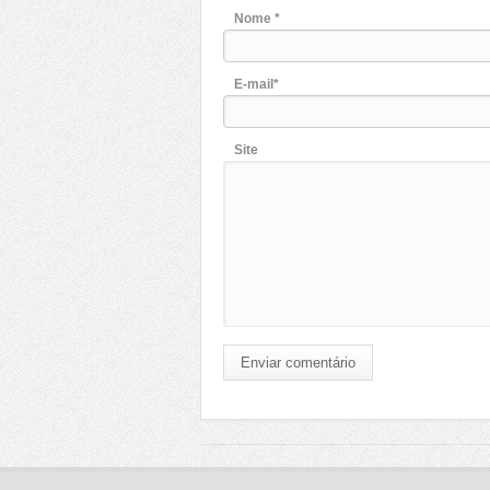
Nome *
E-mail*
Site
Enviar comentário