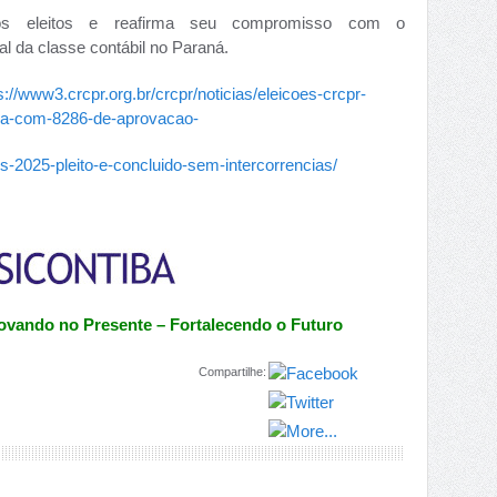
 os eleitos e reafirma seu compromisso com o
al da classe contábil no Paraná.
s://www3.crcpr.org.br/crcpr/noticias/eleicoes-crcpr-
na-com-8286-de-aprovacao-
rcs-2025-pleito-e-concluido-sem-intercorrencias/
ovando no Presente – Fortalecendo o Futuro
Compartilhe: