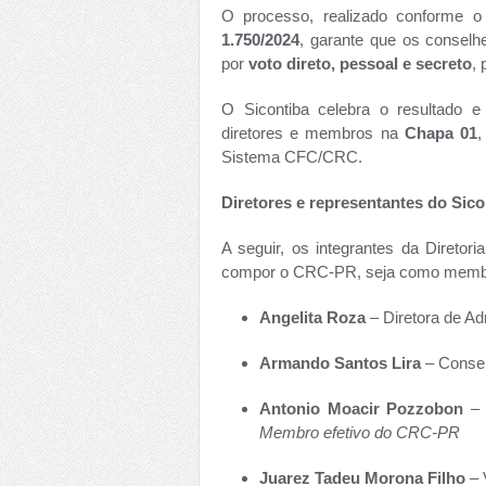
O processo, realizado conforme 
1.750/2024
, garante que os conselh
por
voto direto, pessoal e secreto
,
O Sicontiba celebra o resultado e
diretores e membros na
Chapa 01
,
Sistema CFC/CRC.
Diretores e representantes do Sico
A seguir, os integrantes da Diretor
compor o CRC-PR, seja como membro
Angelita Roza
– Diretora de Ad
Armando Santos Lira
– Consel
Antonio Moacir Pozzobon
– 
Membro efetivo do CRC-PR
Juarez Tadeu Morona Filho
– 