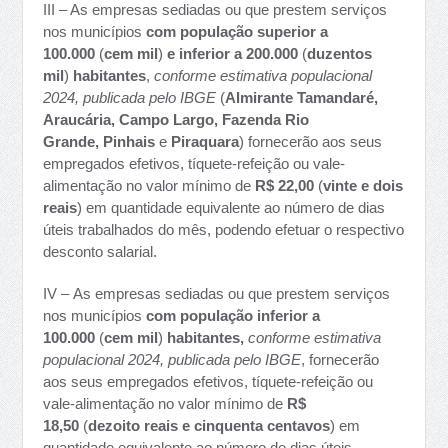
III – As empresas sediadas ou que prestem serviços
nos municípios
com população superior a
100.000
(
cem mil
)
e inferior a 200.000
(
duzentos
mil
)
habitantes
,
conforme estimativa populacional
2024, publicada pelo IBGE
(
Almirante Tamandaré,
Araucária, Campo Largo, Fazenda Rio
Grande,
Pinhais
e
Piraquara
) fornecerão aos seus
empregados efetivos, tíquete-refeição ou vale-
alimentação no valor mínimo de
R$ 22,00
(
vinte e dois
reais
) em quantidade equivalente ao número de dias
úteis trabalhados do mês, podendo efetuar o respectivo
desconto salarial.
IV – As empresas sediadas ou que prestem serviços
nos municípios
com população inferior a
100.000
(
cem mil
)
habitantes,
conforme estimativa
populacional 2024, publicada pelo IBGE
, fornecerão
aos seus empregados efetivos, tíquete-refeição ou
vale-alimentação no valor mínimo de
R$
18,50
(
dezoito reais e cinquenta centavos
) em
quantidade equivalente ao número de dias úteis