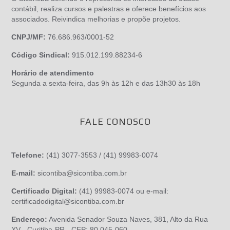
contábil, realiza cursos e palestras e oferece benefícios aos
associados. Reivindica melhorias e propõe projetos.
CNPJ/MF:
76.686.963/0001-52
Código Sindical:
915.012.199.88234-6
Horário de atendimento
Segunda a sexta-feira, das 9h às 12h e das 13h30 às 18h
FALE CONOSCO
Telefone:
(41) 3077-3553 / (41) 99983-0074
E-mail:
sicontiba@sicontiba.com.br
Certificado Digital:
(41) 99983-0074 ou e-mail:
certificadodigital@sicontiba.com.br
Endereço:
Avenida Senador Souza Naves, 381, Alto da Rua
XV - Curitiba-PR - CEP: 80.045-060