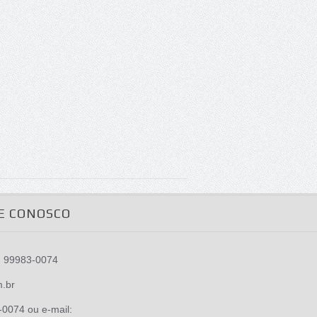
E CONOSCO
) 99983-0074
m.br
0074 ou e-mail: