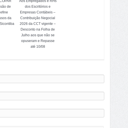
OCOPAR
Aos Empregados e RHs
ssão de
dos Escritórios e
efine
Empresas Contábeis –
ssos da
Contribuição Negocial
Sicontiba
2026 da CCT vigente –
Desconto na Folha de
Julho aos que não se
opuseram e Repasse
até 10/08