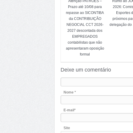
Atenção PATRÕES –
Rumo ao J
Prazo até 10/08 para
2026: Comi
repasse ao SICONTIBA
Esportes d
da CONTRIBUIÇÃO
próximos pa
NEGOCIAL CCT 2026-
delegação do 
2027 descontada dos
EMPREGADOS
contabilistas que não
apresentaram oposição
formal
Deixe um comentário
Nome *
E-mail*
Site