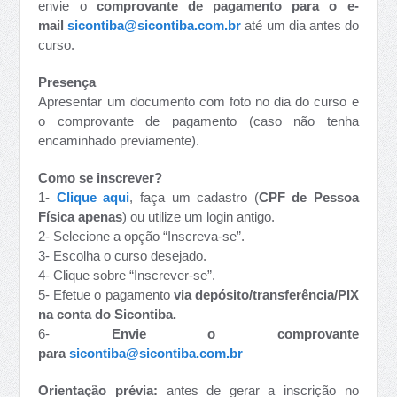
envie o
comprovante de pagamento para o e-
mail
sicontiba@sicontiba.com.br
até um dia antes do
curso.
Presença
Apresentar um documento com foto no dia do curso e
o comprovante de pagamento (caso não tenha
encaminhado previamente).
Como se inscrever?
1-
Clique aqui
, faça um cadastro (
CPF de Pessoa
Física apenas
) ou utilize um login antigo.
2- Selecione a opção “Inscreva-se”.
3- Escolha o curso desejado.
4- Clique sobre “Inscrever-se”.
5- Efetue o pagamento
via depósito/transferência/PIX
na conta do Sicontiba.
6-
Envie o comprovante
para
sicontiba@sicontiba.com.br
Orientação prévia:
antes de gerar a inscrição no