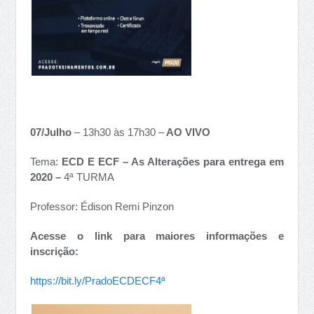
07/Julho
– 13h30 às 17h30 –
AO VIVO
Tema:
ECD E EC
F – As Alterações para entrega em
2020 –
4ª TURMA
Professor: Édison Remi Pinzon
Acesse o link para maiores informações e
inscrição:
https://bit.ly/PradoECDECF4ª