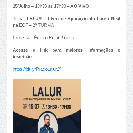
15/Julho
– 13h30 às 17h30 –
AO VIVO
Tema:
LALU
R – Livro de Apuração do Lucro Real
na ECF
– 2ª TURMA
Professor: Édison Remi Pinzon
Acesse o link para maiores informações e
inscrição:
https://bit.ly/PradoLalur2ª