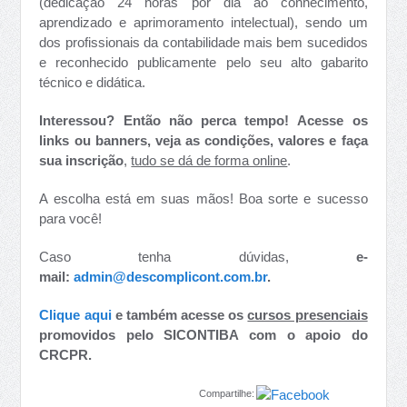
(dedicação 24 horas por dia ao conhecimento,
aprendizado e aprimoramento intelectual), sendo um
dos profissionais da contabilidade mais bem sucedidos
e reconhecido publicamente pelo seu alto gabarito
técnico e didática.
Interessou? Então não perca tempo!
Acesse os
links ou banners, veja as condições, valores e faça
sua inscrição
,
tudo se dá de forma online
.
A escolha está em suas mãos! Boa sorte e sucesso
para você!
Caso tenha dúvidas,
e-
mail:
admin@descomplicont.com.br
.
Clique aqui
e também acesse os
cursos presenciais
promovidos pelo SICONTIBA com o apoio do
CRCPR.
Compartilhe: