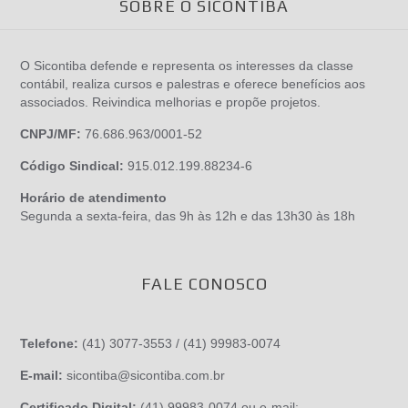
SOBRE O SICONTIBA
O Sicontiba defende e representa os interesses da classe
contábil, realiza cursos e palestras e oferece benefícios aos
associados. Reivindica melhorias e propõe projetos.
CNPJ/MF:
76.686.963/0001-52
Código Sindical:
915.012.199.88234-6
Horário de atendimento
Segunda a sexta-feira, das 9h às 12h e das 13h30 às 18h
FALE CONOSCO
Telefone:
(41) 3077-3553 / (41) 99983-0074
E-mail:
sicontiba@sicontiba.com.br
Certificado Digital:
(41) 99983-0074 ou e-mail: