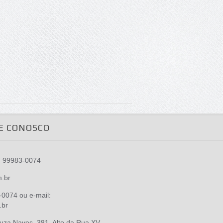
E CONOSCO
) 99983-0074
m.br
0074 ou e-mail:
.br
za Naves, 381, Alto da Rua XV -