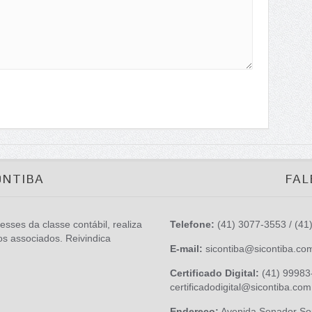
ONTIBA
FAL
esses da classe contábil, realiza
Telefone:
(41) 3077-3553 / (41
os associados. Reivindica
E-mail:
sicontiba@sicontiba.co
Certificado Digital:
(41) 99983-
certificadodigital@sicontiba.com
Endereço:
Avenida Senador Sou