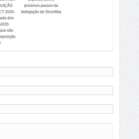
BUIÇÃO
próximos passos da
T 2026-
delegação do Sicontiba
tada dos
ADOS
 que não
 oposição
l