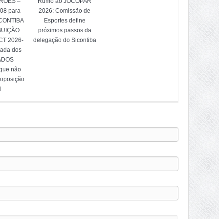
TRÕES –
Rumo ao JOCOPAR
/08 para
2026: Comissão de
ICONTIBA
Esportes define
BUIÇÃO
próximos passos da
T 2026-
delegação do Sicontiba
tada dos
ADOS
 que não
 oposição
l