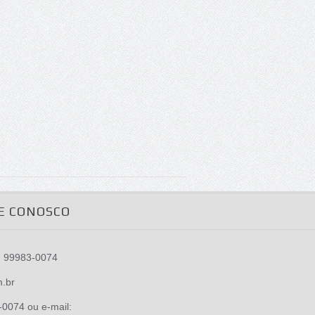
E CONOSCO
) 99983-0074
m.br
0074 ou e-mail: