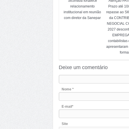
Sicontiba fortalece
Atenção PA
relacionamento
Prazo até 10
institucional em reunião
repasse ao S
com diretor da Sanepar
da CONTRI
NEGOCIAL CC
2027 descon
EMPREG
contabilistas
apresentaram
forma
Deixe um comentário
Nome *
E-mail*
Site