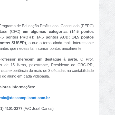
 Programa de Educação Profissional Continuada (PEPC)
idade (CFC)
em algumas categorias (14,5
pontos
,5 pontos PRORT; 14,5 pontos AUD; 14,5 pontos
pontos SUSEP
)
, o que o torna ainda mais interessante
atuantes que necessitam somar pontos anualmente.
professor merecem um destaque à parte
. O Prof.
s de 15 livros, palestrante, Presidente do CRC-PR,
a sua experiência de mais de 3 décadas na contabilidade
o do aluno em cada videoaula.
iores informações:
min@descomplicont.com.br
41) 4101-2277
(A/C José Carlos)