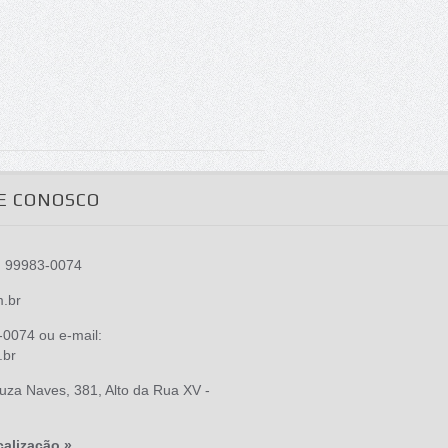
E CONOSCO
) 99983-0074
m.br
0074 ou e-mail:
.br
za Naves, 381, Alto da Rua XV -
calização »