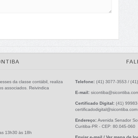
ONTIBA
FAL
esses da classe contábil, realiza
Telefone:
(41) 3077-3553 / (41
os associados. Reivindica
E-mail:
sicontiba@sicontiba.co
Certificado Digital:
(41) 99983-
certificadodigital@sicontiba.com
Endereço:
Avenida Senador Sou
Curitiba-PR - CEP: 80.045-060
das 13h30 às 18h
Enviar e-mail / Ver mapa de lo