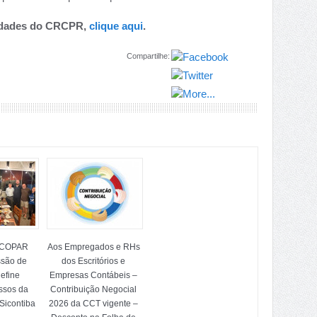
nidades do CRCPR,
clique aqui
.
Compartilhe:
OCOPAR
Aos Empregados e RHs
ssão de
dos Escritórios e
efine
Empresas Contábeis –
ssos da
Contribuição Negocial
Sicontiba
2026 da CCT vigente –