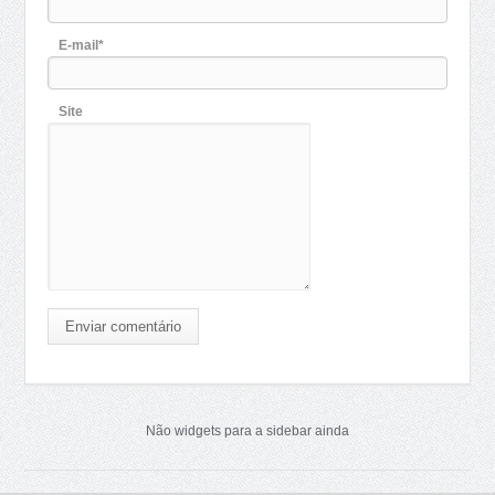
E-mail*
Site
Enviar comentário
Não widgets para a sidebar ainda