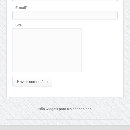
E-mail*
Site
Enviar comentário
Não widgets para a sidebar ainda