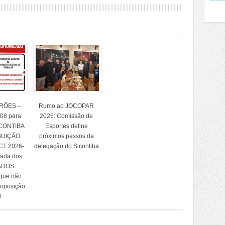
TRÕES –
Rumo ao JOCOPAR
/08 para
2026: Comissão de
ICONTIBA
Esportes define
BUIÇÃO
próximos passos da
T 2026-
delegação do Sicontiba
tada dos
ADOS
 que não
 oposição
l