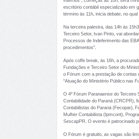
Internos”, começas às 10h, será mini
escritório contábil especializado em 
término às 11h, inicia debate, no qua
Na terceira palestra, das 14h às 15h3
Terceiro Setor, Ivan Pinto, vai abor
Processos de Indeferimento das EBA
procedimentos”.
Após coffe break, às 16h, a procurad
Fundações e Terceiro Setor do Ministé
o Fórum com a prestação de contas e 
“Atuação do Ministério Público nas F
O 4º Fórum Paranaense do Terceiro 
Contabilidade do Paraná (CRCPR), Mi
Contabilistas do Paraná (Fecopar), F
Mulher Contabilista (Ipmcont), Prog
SescapPR. O evento é patrocinado p
O Fórum é gratuito, as vagas são lim