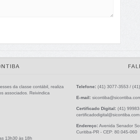
ONTIBA
FAL
esses da classe contábil, realiza
Telefone:
(41) 3077-3553 / (41
os associados. Reivindica
E-mail:
sicontiba@sicontiba.co
Certificado Digital:
(41) 99983-
certificadodigital@sicontiba.com
Endereço:
Avenida Senador Sou
Curitiba-PR - CEP: 80.045-060
das 13h30 às 18h