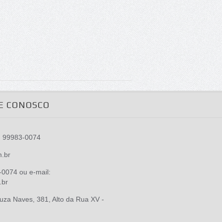
E CONOSCO
) 99983-0074
m.br
0074 ou e-mail:
.br
za Naves, 381, Alto da Rua XV -