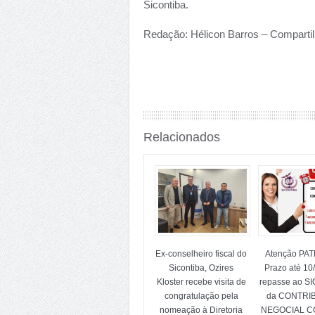
Sicontiba.
Redação: Hélicon Barros – Compartil
Relacionados
Ex-conselheiro fiscal do
Atenção PA
Sicontiba, Ozires
Prazo até 10
Kloster recebe visita de
repasse ao S
congratulação pela
da CONTRI
nomeação à Diretoria
NEGOCIAL CC