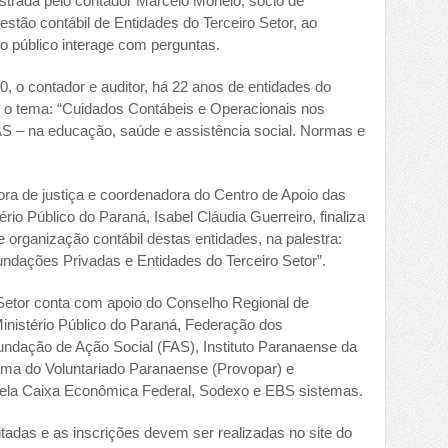
strada pelo contador Marcelo Monelo, sócio de
gestão contábil de Entidades do Terceiro Setor, ao
l o público interage com perguntas.
0, o contador e auditor, há 22 anos de entidades do
dar o tema: “Cuidados Contábeis e Operacionais nos
S – na educação, saúde e assistência social. Normas e
ora de justiça e coordenadora do Centro de Apoio das
rio Público do Paraná, Isabel Cláudia Guerreiro, finaliza
organização contábil destas entidades, na palestra:
undações Privadas e Entidades do Terceiro Setor”.
Setor conta com apoio do Conselho Regional de
nistério Público do Paraná, Federação dos
undação de Ação Social (FAS), Instituto Paranaense da
rama do Voluntariado Paranaense (Provopar) e
ela Caixa Econômica Federal, Sodexo e EBS sistemas.
itadas e as inscrições devem ser realizadas no site do