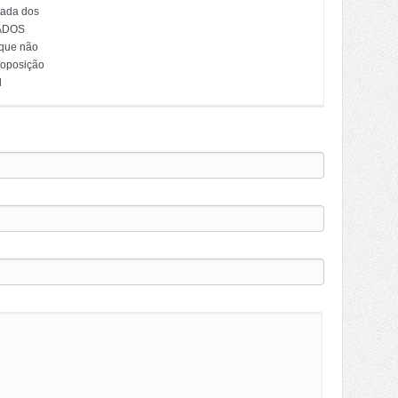
tada dos
ADOS
 que não
 oposição
l