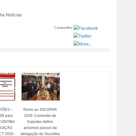
ha Notícias
Compartilhe:
TRÕES –
Rumo ao JOCOPAR
/08 para
2026: Comissão de
ICONTIBA
Esportes define
BUIÇÃO
próximos passos da
T 2026-
delegação do Sicontiba