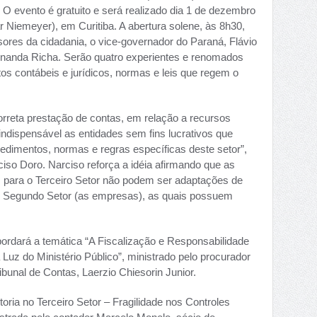
O evento é gratuito e será realizado dia 1 de dezembro
 Niemeyer), em Curitiba. A abertura solene, às 8h30,
ores da cidadania, o vice-governador do Paraná, Flávio
ernanda Richa. Serão quatro experientes e renomados
os contábeis e jurídicos, normas e leis que regem o
correta prestação de contas, em relação a recursos
indispensável as entidades sem fins lucrativos que
edimentos, normas e regras específicas deste setor”,
ciso Doro. Narciso reforça a idéia afirmando que as
 para o Terceiro Setor não podem ser adaptações de
o Segundo Setor (as empresas), as quais possuem
abordará a temática “A Fiscalização e Responsabilidade
Luz do Ministério Público”, ministrado pelo procurador
ribunal de Contas, Laerzio Chiesorin Junior.
oria no Terceiro Setor – Fragilidade nos Controles