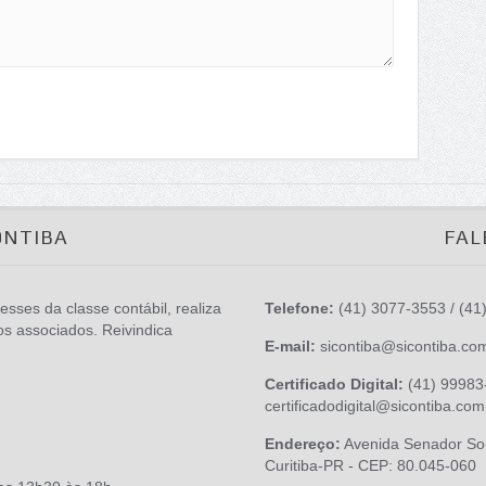
ONTIBA
FAL
esses da classe contábil, realiza
Telefone:
(41) 3077-3553 / (41
os associados. Reivindica
E-mail:
sicontiba@sicontiba.co
Certificado Digital:
(41) 99983-
certificadodigital@sicontiba.com
Endereço:
Avenida Senador Sou
Curitiba-PR - CEP: 80.045-060