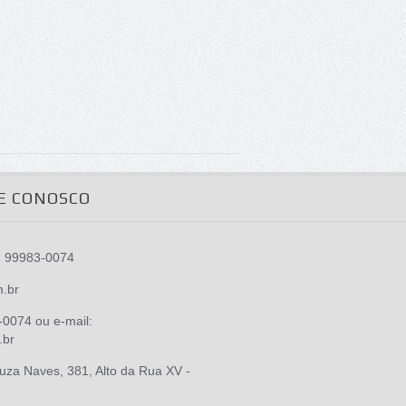
E CONOSCO
) 99983-0074
m.br
0074 ou e-mail:
.br
za Naves, 381, Alto da Rua XV -