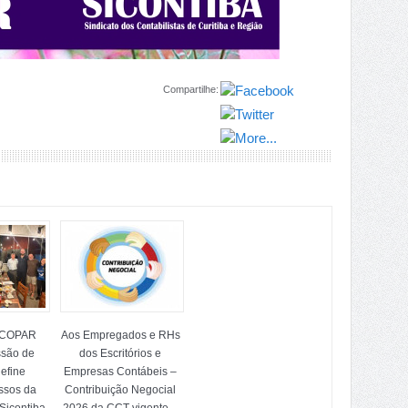
Compartilhe:
OCOPAR
Aos Empregados e RHs
ssão de
dos Escritórios e
efine
Empresas Contábeis –
ssos da
Contribuição Negocial