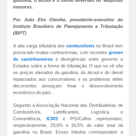
gasolina, o álcool e o diesel deveriam ter alíquotas
menores.
Por João Eloi Olenike, presidente-executivo do
Instituto Brasileiro de Planejamento e Tributação
(IBPT)
A alta carga tributária dos
combustíveis
no Brasil tem
provocado muitas controvérsias, com recentes
greves
de caminhoneiros
e divergências entre governo e
Estados sobre a forma de tributação. O que se vê são
os preços elevados da gasolina, do álcool e do diesel
repassados aos consumidores e os problemas deles
decorrentes ameaçam frear o desenvolvimento
econômico do país.
Segundo a Associação Nacional das Distribuidoras de
Combustíveis, Lubrificantes, Logística e
Conveniência,
ICMS
e PIS/Cofins representam,
respectivamente, 29,8% e 16,5% do valor total da
gasolina no Brasil. Esses tributos correspondem a