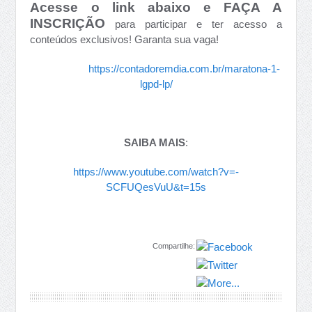
Acesse o link abaixo e FAÇA A
INSCRIÇÃO
para participar e ter acesso a
conteúdos exclusivos!
Garanta sua vaga!
⠀⠀⠀⠀⠀⠀⠀
https://contadoremdia.com.br/maratona-1-
lgpd-lp/
SAIBA MAIS
:
https://www.youtube.com/watch?v=-
SCFUQesVuU&t=15s
Compartilhe: