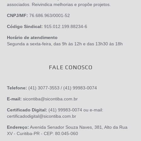
associados. Reivindica melhorias e propõe projetos.
CNPJ/MF:
76.686.963/0001-52
Código Sindical:
915.012.199.88234-6
Horário de atendimento
Segunda a sexta-feira, das 9h às 12h e das 13h30 às 18h
FALE CONOSCO
Telefone:
(41) 3077-3553 / (41) 99983-0074
E-mail:
sicontiba@sicontiba.com.br
Certificado Digital:
(41) 99983-0074 ou e-mail:
certificadodigital@sicontiba.com.br
Endereço:
Avenida Senador Souza Naves, 381, Alto da Rua
XV - Curitiba-PR - CEP: 80.045-060