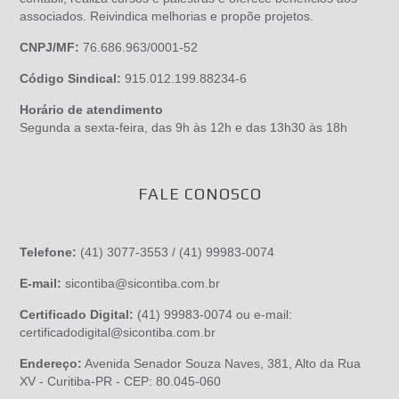
associados. Reivindica melhorias e propõe projetos.
CNPJ/MF:
76.686.963/0001-52
Código Sindical:
915.012.199.88234-6
Horário de atendimento
Segunda a sexta-feira, das 9h às 12h e das 13h30 às 18h
FALE CONOSCO
Telefone:
(41) 3077-3553 / (41) 99983-0074
E-mail:
sicontiba@sicontiba.com.br
Certificado Digital:
(41) 99983-0074 ou e-mail:
certificadodigital@sicontiba.com.br
Endereço:
Avenida Senador Souza Naves, 381, Alto da Rua
XV - Curitiba-PR - CEP: 80.045-060