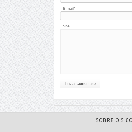
E-mail*
Site
Enviar comentário
SOBRE O SIC