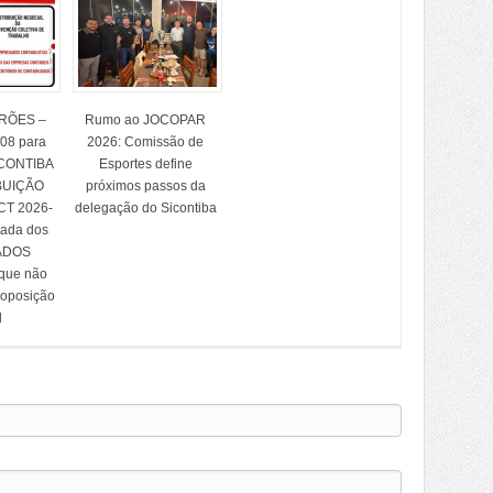
TRÕES –
Rumo ao JOCOPAR
/08 para
2026: Comissão de
ICONTIBA
Esportes define
BUIÇÃO
próximos passos da
T 2026-
delegação do Sicontiba
tada dos
ADOS
 que não
 oposição
l