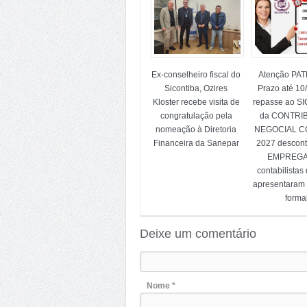
Ex-conselheiro fiscal do
Atenção PA
Sicontiba, Ozires
Prazo até 10
Kloster recebe visita de
repasse ao S
congratulação pela
da CONTRI
nomeação à Diretoria
NEGOCIAL CC
Financeira da Sanepar
2027 descon
EMPREG
contabilistas
apresentaram
forma
Deixe um comentário
Nome *