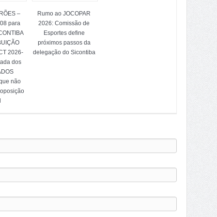
TRÕES –
Rumo ao JOCOPAR
/08 para
2026: Comissão de
ICONTIBA
Esportes define
BUIÇÃO
próximos passos da
T 2026-
delegação do Sicontiba
tada dos
ADOS
 que não
 oposição
l