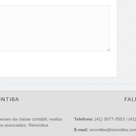
ONTIBA
FAL
esses da classe contábil, realiza
Telefone:
(41) 3077-3553 / (41
os associados. Reivindica
E-mail:
sicontiba@sicontiba.co