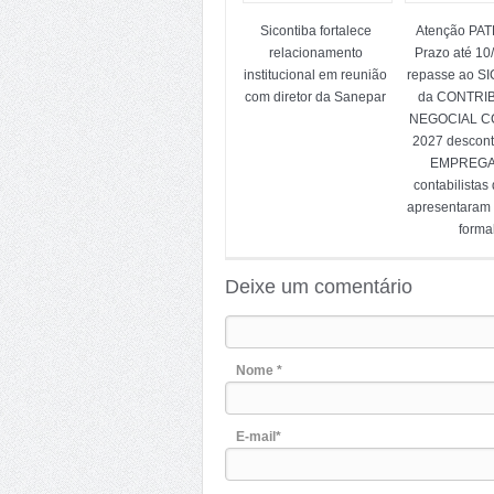
Sicontiba fortalece
Atenção PA
relacionamento
Prazo até 10
institucional em reunião
repasse ao S
com diretor da Sanepar
da CONTRI
NEGOCIAL CC
2027 descon
EMPREG
contabilistas
apresentaram
forma
Deixe um comentário
Nome *
E-mail*