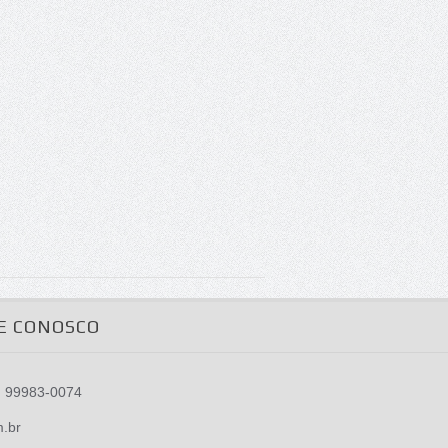
E CONOSCO
) 99983-0074
m.br