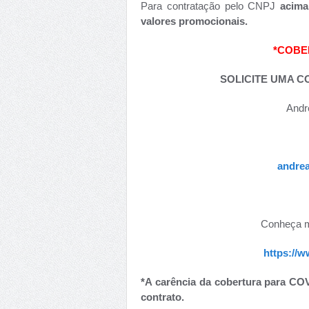
Para contratação pelo CNPJ
acima 
valores promocionais.
*COBE
SOLICITE UMA 
Andr
andre
Conheça m
https://
*A carência da cobertura para COV
contrato.