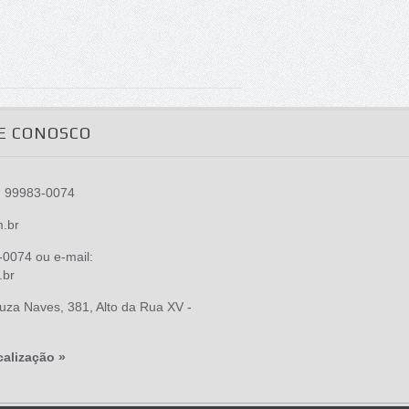
E CONOSCO
) 99983-0074
m.br
0074 ou e-mail:
.br
za Naves, 381, Alto da Rua XV -
calização »