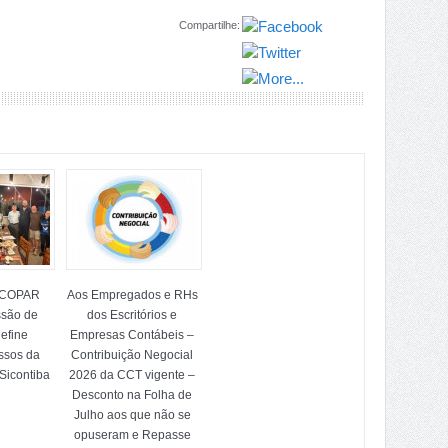
Compartilhe:
OCOPAR
Aos Empregados e RHs
ssão de
dos Escritórios e
efine
Empresas Contábeis –
ssos da
Contribuição Negocial
Sicontiba
2026 da CCT vigente –
Desconto na Folha de
Julho aos que não se
opuseram e Repasse