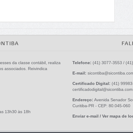
ONTIBA
FAL
esses da classe contábil, realiza
Telefone:
(41) 3077-3553 / (41
os associados. Reivindica
E-mail:
sicontiba@sicontiba.co
Certificado Digital:
(41) 99983-
certificadodigital@sicontiba.com
Endereço:
Avenida Senador Sou
Curitiba-PR - CEP: 80.045-060
das 13h30 às 18h
Enviar e-mail / Ver mapa de lo