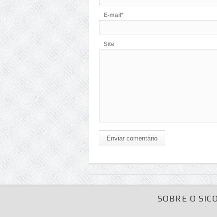
E-mail*
Site
Enviar comentário
SOBRE O SIC