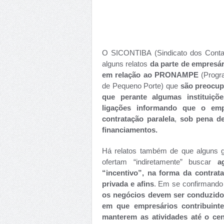
O SICONTIBA (Sindicato dos Contab
alguns relatos
da parte de empresár
em relação ao PRONAMPE
(Progr
de Pequeno Porte) que
são preocup
que perante algumas instituiçõe
ligações informando que o emp
contratação paralela
,
sob pena de
financiamentos.
Há relatos também de que alguns 
ofertam “indiretamente” buscar
a
“incentivo”, na forma da contrat
privada e afins
. Em se confirmando
os negócios devem ser conduzido
em que empresários contribuint
manterem as atividades até o ce