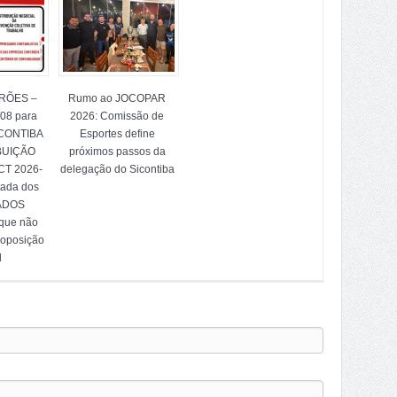
TRÕES –
Rumo ao JOCOPAR
/08 para
2026: Comissão de
ICONTIBA
Esportes define
BUIÇÃO
próximos passos da
T 2026-
delegação do Sicontiba
tada dos
ADOS
 que não
 oposição
l