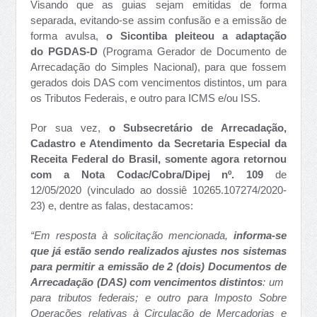
Visando que as guias sejam emitidas de forma
separada, evitando-se assim confusão e a emissão de
forma avulsa,
o Sicontiba pleiteou a adaptação
do PGDAS-D
(Programa Gerador de Documento de
Arrecadação do Simples Nacional), para que fossem
gerados dois DAS com vencimentos distintos, um para
os Tributos Federais, e outro para ICMS e/ou ISS.
Por sua vez,
o Subsecretário de Arrecadação,
Cadastro e Atendimento da Secretaria Especial da
Receita Federal do Brasil, somente agora retornou
com a Nota Codac/Cobra/Dipej nº. 109
de
12/05/2020
(vinculado ao dossiê 10265.107274/2020-
23) e, dentre as falas, destacamos:
“Em resposta à solicitação mencionada,
informa-se
que já estão sendo realizados ajustes nos sistemas
para permitir a emissão de 2 (dois) Documentos de
Arrecadação (DAS) com vencimentos distintos
: um
para tributos federais; e outro para Imposto Sobre
Operações relativas à Circulação de Mercadorias e