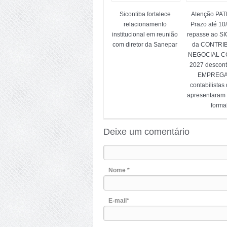
Sicontiba fortalece
Atenção PA
relacionamento
Prazo até 10
institucional em reunião
repasse ao S
com diretor da Sanepar
da CONTRI
NEGOCIAL CC
2027 descon
EMPREG
contabilistas
apresentaram
forma
Deixe um comentário
Nome *
E-mail*