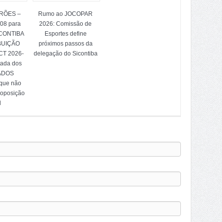
TRÕES –
Rumo ao JOCOPAR
/08 para
2026: Comissão de
ICONTIBA
Esportes define
BUIÇÃO
próximos passos da
T 2026-
delegação do Sicontiba
tada dos
ADOS
 que não
 oposição
l