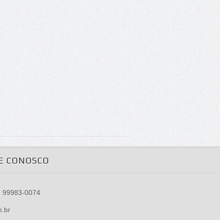
E CONOSCO
) 99983-0074
m.br