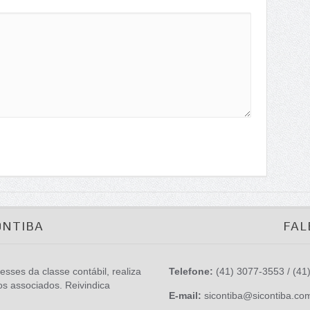
ONTIBA
FAL
esses da classe contábil, realiza
Telefone:
(41) 3077-3553 / (41
os associados. Reivindica
E-mail:
sicontiba@sicontiba.co