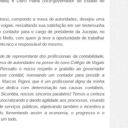
ntiba) e Darci Piana (vice-governador do Estado do
atossi, compondo a mesa de autoridades, desejou uma
 vogais, ressaltando sua satisfação em ser testemunha
 contador para o cargo de presidente da Jucepar, no
 Mello, com quem já teve a oportunidade de trabalhar
il técnico e responsável do mesmo.
ade de representante dos profissionais da contabilidade,
esa de autoridades na posse do novo Colégio de Vogais
Ressalto o nosso respeito
e gratidão ao governador
asse contábil, nomeando um contador para presidir a
 Marcos Rigoni, que é um profissional digno da minha
se dedica com determinação nas causas contábeis,
 do Sicontiba, nossos sinceros parabéns! Temos a certeza
urocratizando e dando agilidade aos processos, visando
de serviços públicos, objetivando também o incentivo a
do, fomentando assim a economia, o progresso e o
o um todo.