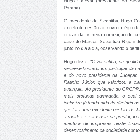
Hugo Catossi (presidente do Sico
Paraná).
O presidente do Sicontiba, Hugo C
excelente gestão ao novo colégio de
ocular da primeira nomeação de um
caso de Marcos Sebastião Rigoni de
junto no dia a dia, observando o perf
Hugo disse: “O
Sicontiba, na qualid
sente-se honrado em participar da m
e do novo presidente da Jucepar. 
Ratinho Júnior, que valorizou a cl
autarquia. Ao presidente do CRCPR,
mais profunda admiração, o qual 
inclusive já tendo sido da diretoria
que fará uma excelente gestão, desb
a rapidez e eficiência na prestação 
abertura de empresas neste Esta
desenvolvimento da sociedade com