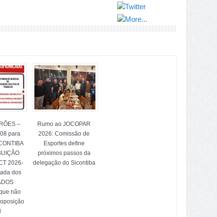
TRÕES –
Rumo ao JOCOPAR
/08 para
2026: Comissão de
ICONTIBA
Esportes define
BUIÇÃO
próximos passos da
T 2026-
delegação do Sicontiba
tada dos
ADOS
 que não
 oposição
l