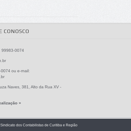
E CONOSCO
) 99983-0074
m.br
0074 ou e-mail:
.br
za Naves, 381, Alto da Rua XV -
calização »
 Sindicato dos Contabilistas de Curitiba e Região