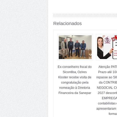
Relacionados
Ex-conselheiro fiscal do
Atenção PA
Sicontiba, Ozires
Prazo até 10
Kloster recebe visita de
repasse ao S
congratulação pela
da CONTRI
nomeação à Diretoria
NEGOCIAL CC
Financeira da Sanepar
2027 descon
EMPREG
contabilistas
apresentaram
forma