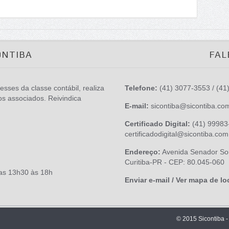
ONTIBA
FAL
esses da classe contábil, realiza
Telefone:
(41) 3077-3553 / (41
os associados. Reivindica
E-mail:
sicontiba@sicontiba.co
Certificado Digital:
(41) 99983-
certificadodigital@sicontiba.com
Endereço:
Avenida Senador Sou
Curitiba-PR - CEP: 80.045-060
das 13h30 às 18h
Enviar e-mail / Ver mapa de lo
© 2015 Sicontiba -