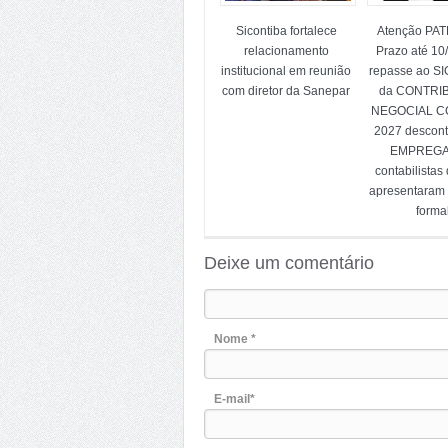
Sicontiba fortalece
Atenção PA
relacionamento
Prazo até 10
institucional em reunião
repasse ao S
com diretor da Sanepar
da CONTRI
NEGOCIAL CC
2027 descon
EMPREG
contabilistas
apresentaram
forma
Deixe um comentário
Nome *
E-mail*