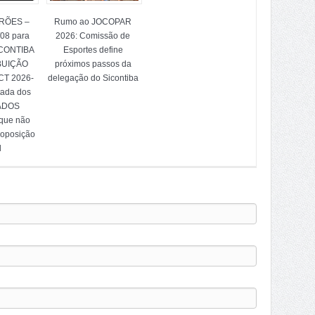
TRÕES –
Rumo ao JOCOPAR
/08 para
2026: Comissão de
ICONTIBA
Esportes define
BUIÇÃO
próximos passos da
T 2026-
delegação do Sicontiba
tada dos
ADOS
 que não
 oposição
l