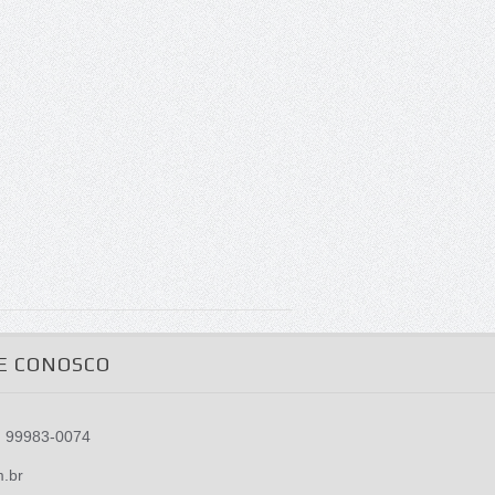
E CONOSCO
) 99983-0074
m.br