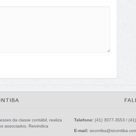
ONTIBA
FAL
esses da classe contábil, realiza
Telefone:
(41) 3077-3553 / (41
os associados. Reivindica
E-mail:
sicontiba@sicontiba.co