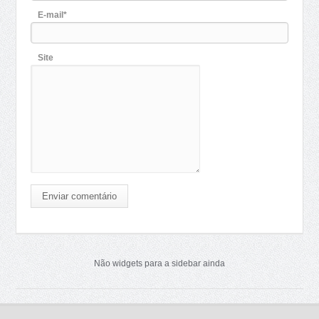
E-mail*
Site
Enviar comentário
Não widgets para a sidebar ainda