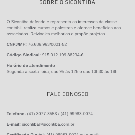
SOBRE O SICONTIBA
O Sicontiba defende e representa os interesses da classe
contábil, realiza cursos e palestras e oferece benefícios aos
associados. Reivindica melhorias e propõe projetos.
CNPJ/MF:
76.686.963/0001-52
Código Sindical:
915.012.199.88234-6
Horário de atendimento
Segunda a sexta-feira, das 9h às 12h e das 13h30 às 18h
FALE CONOSCO
Telefone:
(41) 3077-3553 / (41) 99983-0074
E-mail:
sicontiba@sicontiba.com.br
Certificado Digital:
(41) 99983-0074 ou e-mail: